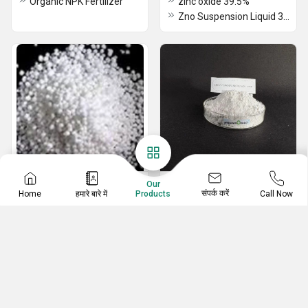
Organic NPK Fertilizer
zinc oxide 39.5%
Zno Suspension Liquid 39.5%
Water Soluble Fertilizer
Mineral Fertilizer
Our
संपर्क करें
Home
हमारे बारे में
Call Now
Products
Potassium Sulfate K2SO4(0-0-50)
PS 3 Photosyn Fertilizer
Calcium Nitrate Granular
Protein Synthesis Fertilizer ( PS4)
98% Potassium Phosphate(0-52-34)
Micro Silica Natural Source Fertilizer