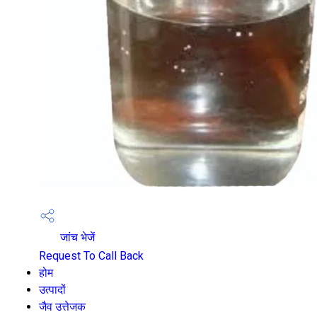
जांच भेजें
Request To Call Back
होम
उत्पादों
जैव उत्तेजक