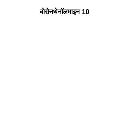
बोरोनथेनॉलमाइन 10