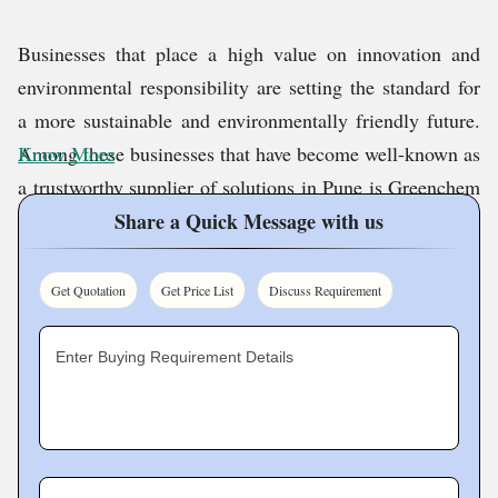
Businesses that place a high value on innovation and
environmental responsibility are setting the standard for
a more sustainable and environmentally friendly future.
Among these businesses that have become well-known as
Know More
a trustworthy supplier of solutions in Pune is Greenchem
Biotech, which was founded in 2009. Greenchem
Share a Quick Message with us
Biotech, a company that specializes in industrial
chemicals and biostimulants, is dedicated to providing
Get Quotation
Get Price List
Discuss Requirement
environmentally responsible solutions while prioritizing
its clients.
Enter Buying Requirement Details
A Commitment to Sustainability
We at Greenchem Biotech are committed to making the