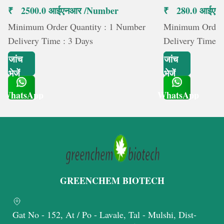
₹ 2500.0 आईएनआर /Number
₹ 280.0 आईएनआ
Minimum Order Quantity : 1 Number
Minimum Order Q
Delivery Time : 3 Days
Delivery Time :
जांच
जांच
भेजें
भेजें
WhatsApp
WhatsApp
Get Latest Price
Get Latest Price
GREENCHEM BIOTECH
Gat No - 152, At / Po - Lavale, Tal - Mulshi, Dist-