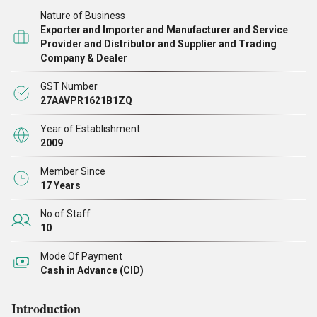
प्रतिष्ठा है। हमारी कंपनी को विभिन्न प्रकार के शुद्ध और प्रभावी
Nature of Business
रसायनों के अग्रणी निर्माता, सेवा प्रदाता, निर्यातक, आयातक, थोक
Exporter and Importer and Manufacturer and Service
व्यापारी/वितरक, आपूर्तिकर्ता और व्यापारी के रूप में स्वीकार किया
Provider and Distributor and Supplier and Trading
Company & Dealer
जाता है। हमारे द्वारा प्रदान किए जाने वाले कुछ थोक रसायनों में
फॉस्फोरस एसिड क्रिस्टल, फॉस्फोनिक एसिड का पोटेशियम नमक,
GST Number
27AAVPR1621B1ZQ
अमीनो एसिड सोया आधारित, ह्यूमिक एसिड, फुल्विक एसिड,
एनएटीसीए,
Year of Establishment
2009
Member Since
17 Years
No of Staff
10
Mode Of Payment
Cash in Advance (CID)
Introduction