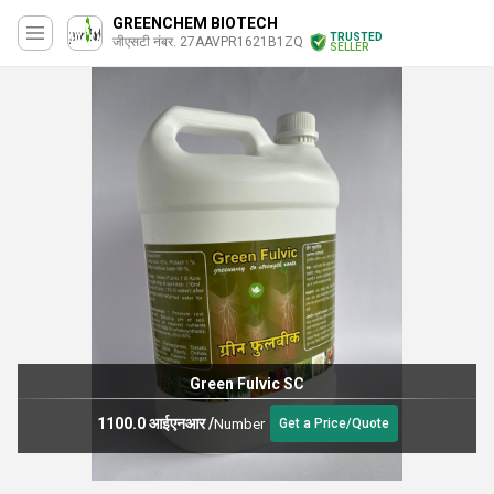
GREENCHEM BIOTECH
TRUSTED
जीएसटी नंबर. 27AAVPR1621B1ZQ
SELLER
Green Fulvic SC
1100.0 आईएनआर
/
Number
Get a Price/Quote